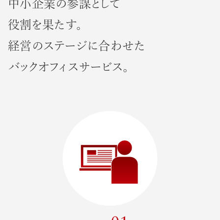
中
小
企
業
の
参
謀
と
し
て
役
割
を
果
た
す
。
経
営
の
ス
テ
ー
ジ
に
合
わ
せ
た
バ
ッ
ク
オ
フ
ィ
ス
サ
ー
ビ
ス
。