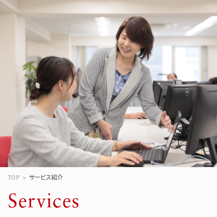
TOP
サービス紹介
S
e
r
v
i
c
e
s