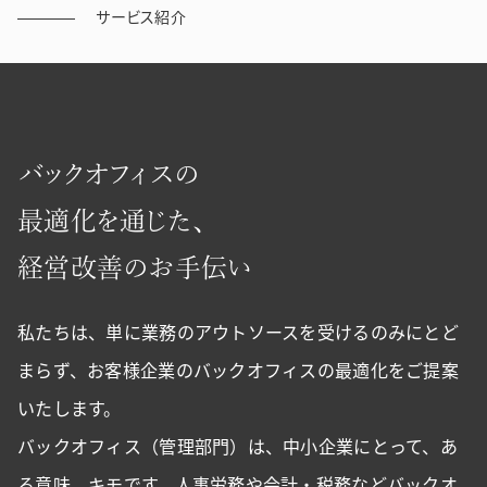
サービス紹介
Introduction
バ
ッ
ク
オ
フ
ィ
ス
の
最
適
化
を
通
じ
た
、
経
営
改
善
の
お
手
伝
い
私たちは、単に業務のアウトソースを受けるのみにとど
まらず、お客様企業のバックオフィスの最適化をご提案
いたします。
バックオフィス（管理部門）は、中小企業にとって、あ
る意味、キモです。人事労務や会計・税務などバックオ